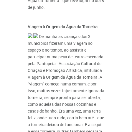
Água da Torneira”, que teve lugar no dia 5
de junho.
Viagem à Origem da Água da Torneira
De manhã as crianças dos 3
municípios fizeram uma viagem no
espaço e no tempo, ao assistir e
participar numa peça de teatro encenada
pela Pantopeia - Associação Cultural de
Criação e Promoção Artística, intitulada
Viagem à Origem da Água da Torneira. A
“viagem” começa numa comum, e por
isso, muitas vezes injustamente ignorada
torneira, sempre pronta para ser aberta,
como aquelas das nossas cozinhas e
casas de banho. Era uma vez, uma terra
feliz, onde tudo tudo, corria bem até… que
a torneira deixou de funcionar. E a seguir
a essa torneira, outras também secaram,